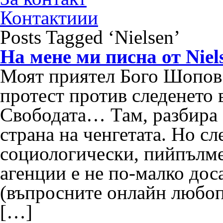
Контактиии
Posts Tagged ‘Nielsen’
На мене ми писна от Niels
Моят приятел Бого Шопов 
протест против следенето 
Свободата… Там, разбира с
страна на ченгетата. Но сл
социологически, пийпълме
агенции е не по-малко дос
(въпросните онлайн любопи
[…]