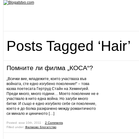
Posts Tagged ‘Hair’
Помните ли филма „КОСА“?
„Всички вие, младежите, които участваха във
войната, сте едно изгубено поколение!“ – това
казва поетесата Гертруд Стайн на Хемингуей.
Преди много, много години… Моето поколение не е
участвало в нито една война. Но загуби много
битки. И също е едно изгубило себе си поколение,
което е до болка разкрачено между романтичното
си минало и циничното […]
Posted: юни 10th, 2011 ˑ
2 Comments
Filled under:
Филмово блогатство