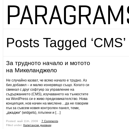
Posts Tagged ‘CMS’
За трудното начало и мотото
на Микеланджело
Не случайно казват, че всяко начало е трудно. Аз
бих добавил – и малко изнервящо също. Когато си
свикнал с друг софтуер за управление на
съдържанието (CMS), изучаването на тънкостите
на WordPress си е живо предизвикателство. Нова
концепция, нов начин на мислене…да не говорим
пък за съвсем новия контролен панел, теми,
„джаджи“ (widgets), плъгини и […]
Posted: май 11th, 2009 ˑ
7 Comments
Filled under:
Капитански дневник