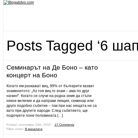
Posts Tagged ‘6 шап
Семинарът на Де Боно – като
концерт на Боно
Когато им разкажат виц, 99% от българите казват
знаменитото: „Аз тоя виц го знам – ама по друг
начин!“. Когато се случи на родна земя да стъпи
някое величие и да направи лекция, семинар или
друго подобно събитие – пак при нас нещата не са
като при другите народи. След събитието, ще
подочуете поне половината […]
Posted: септември 24th, 2010 ˑ
17 Comments
Filled under:
В махалата