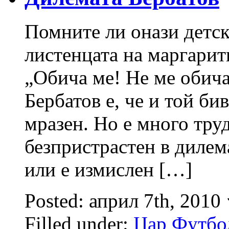
Помните ли онази детска
листенцата на маргаритк
„Обича ме! Не ме обич
Бербатов е, че и той би
мразен. Но е много тру
безпристрастен в дилем
или е измислен […]
Posted: април 7th, 2010
Filled under:
Цар Футбо