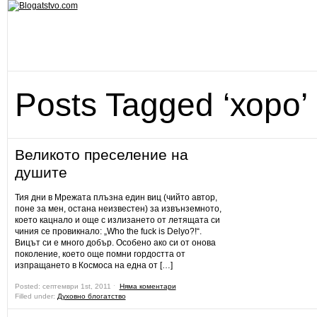
Posts Tagged ‘хоро’
Великото преселение на
душите
Тия дни в Мрежата плъзна един виц (чийто автор,
поне за мен, остана неизвестен) за извънземното,
което кацнало и още с излизането от летящата си
чиния се провикнало: „Who the fuck is Delyo?!“.
Вицът си е много добър. Особено ако си от онова
поколение, което още помни гордостта от
изпращането в Космоса на една от […]
Posted: септември 1st, 2011 ˑ
Няма коментари
Filled under:
Духовно блогатство