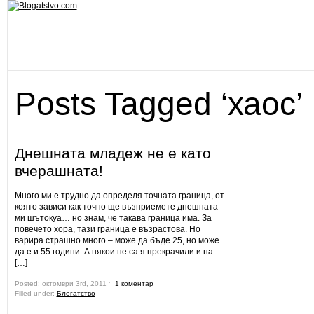
Posts Tagged ‘хаос’
Днешната младеж не е като
вчерашната!
Много ми е трудно да определя точната граница, от
която зависи как точно ще възприемете днешната
ми шътокуа… но знам, че такава граница има. За
повечето хора, тази граница е възрастова. Но
варира страшно много – може да бъде 25, но може
да е и 55 години. А някои не са я прекрачили и на
[…]
Posted: октомври 3rd, 2011 ˑ
1 коментар
Filled under:
Блогатство