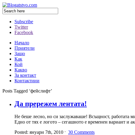
Subscribe
Twitter
Facebook
Начало
Приятели
Защо
Как
Кой
Какво
За контакт
Контактиии
Posts Tagged ‘фейслифт’
Да прережем лентата!
Не беше лесно, но си заслужаваше! Всъщност, работата м
Едно от тях е логото – сегашното е временен вариант и а
Posted: януари 7th, 2010 ˑ
30 Comments