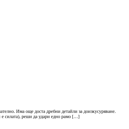
ателно. Има още доста дребни детайли за доизкусуряване.
 е силата), реши да удари едно рамо […]