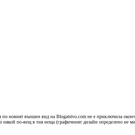
и по новият външен вид на Blogatstvo.com не е приключила оконч
ко някой по-вещ в тия неща (графичният дизайн определено не ми