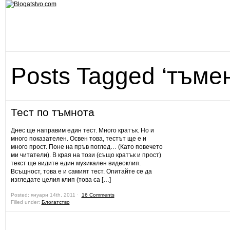
Posts Tagged ‘тъмен
Тест по тъмнота
Днес ще направим един тест. Много кратък. Но и
много показателен. Освен това, тестът ще е и
много прост. Поне на пръв поглед… (Като повечето
ми читатели). В края на този (също кратък и прост)
текст ще видите един музикален видеоклип.
Всъщност, това е и самият тест. Опитайте се да
изгледате целия клип (това са […]
Posted: януари 14th, 2011 ˑ
16 Comments
Filled under:
Блогатство