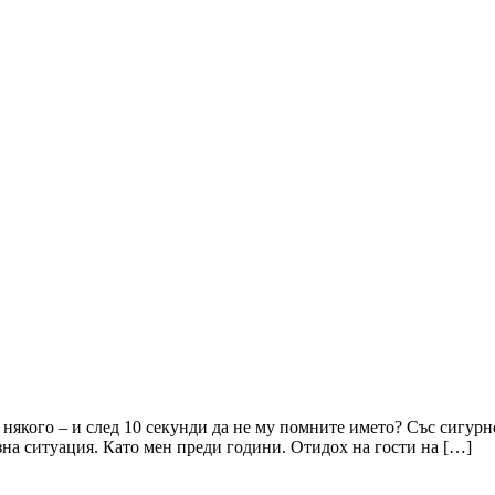
с някого – и след 10 секунди да не му помните името? Със сигур
зна ситуация. Като мен преди години. Отидох на гости на […]