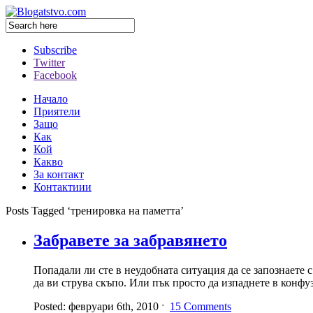
Subscribe
Twitter
Facebook
Начало
Приятели
Защо
Как
Кой
Какво
За контакт
Контактиии
Posts Tagged ‘тренировка на паметта’
Забравете за забравянето
Попадали ли сте в неудобната ситуация да се запознаете 
да ви струва скъпо. Или пък просто да изпаднете в конфу
Posted: февруари 6th, 2010 ˑ
15 Comments