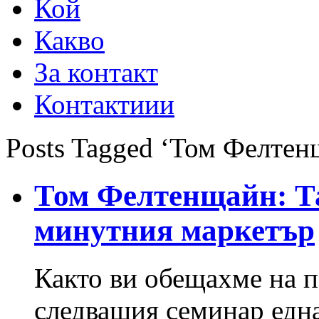
Кой
Какво
За контакт
Контактиии
Posts Tagged ‘Том Фелтен
Том Фелтенщайн: Та
минутния маркетър
Както ви обещахме на п
следващия семинар една