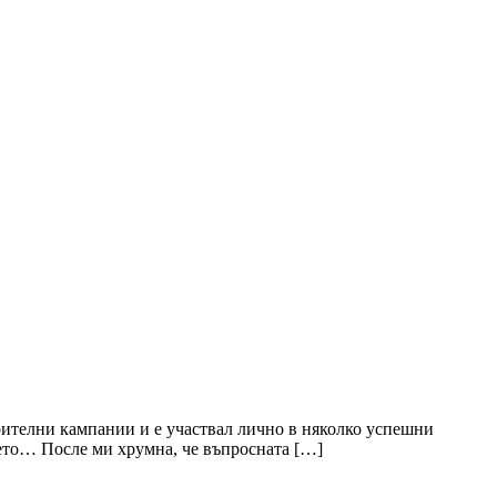
орителни кампании и е участвал лично в няколко успешни
ането… После ми хрумна, че въпросната […]