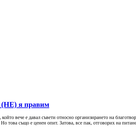
 (НЕ) я правим
к, който вече е давал съвети относно организирането на благотв
. Но това също е ценен опит. Затова, все пак, отговорих на пит