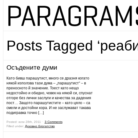
Posts Tagged ‘реаб
Осъдените думи
Като бивш парашутист, много се дразня когато
някой използва тази дума – „парашутист“ – в
преносното й значение. Тоест като нещо
недостойно и обидно, човек на някой си, спуснат
отгоре без лични заслуги и качества за дадения
пост… Защото парашутистите – като цяло – са
смели и достойни хора. И не заслужават такава
подигравка точно […]
Posted: юли 28th, 2011 ˑ
3 Comments
Filled under:
Духовно блогатство