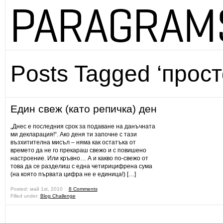
Posts Tagged ‘прост
Един свеж (като репичка) ден
„Днес е последния срок за подаване на данъчната
ми декларация!“. Ако деня ти започне с тази
възхитителна мисъл – няма как остатъка от
времето да не го прекараш свежо и с повишено
настроение. Или кръвно… А и какво по-свежо от
това да се разделиш с една четирицифрена сума
(на която първата цифра не е единица!) […]
Posted: май 1st, 2010 ˑ
8 Comments
Filled under:
Blog Challenge