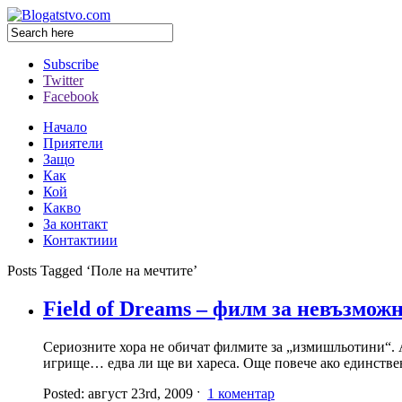
Subscribe
Twitter
Facebook
Начало
Приятели
Защо
Как
Кой
Какво
За контакт
Контактиии
Posts Tagged ‘Поле на мечтите’
Field of Dreams – филм за невъзмож
Сериозните хора не обичат филмите за „измишльотини“. Ак
игрище… едва ли ще ви хареса. Още повече ако единствен
Posted: август 23rd, 2009 ˑ
1 коментар