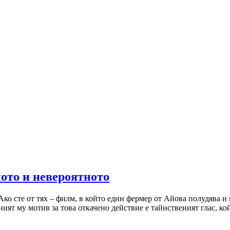
ното и невероятното
о сте от тях – филм, в който един фермер от Айова полудява и 
ият му мотив за това откачено действие е тайнственият глас, к