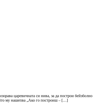
изорава царевичната си нива, за да построи бейзболно
ойто му нашепва „Ако го построиш – […]