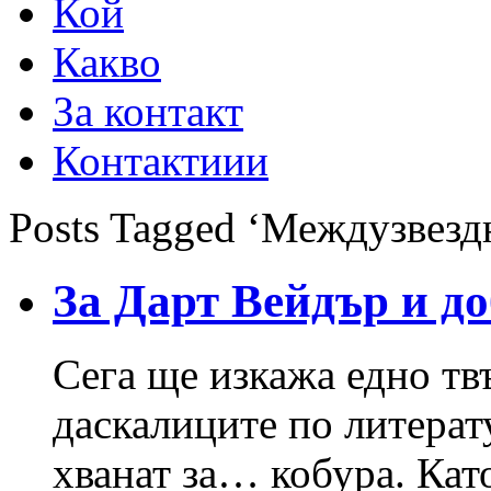
Кой
Какво
За контакт
Контактиии
Posts Tagged ‘Междузвезд
За Дарт Вейдър и до
Сега ще изкажа едно твъ
даскалиците по литерат
хванат за… кобура. Кат