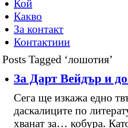
Кой
Какво
За контакт
Контактиии
Posts Tagged ‘лошотия’
За Дарт Вейдър и до
Сега ще изкажа едно твъ
даскалиците по литерат
хванат за… кобура. Кат