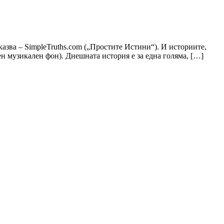
казва – SimpleTruths.com („Простите Истини“). И историите,
н музикален фон). Днешната история е за една голяма, […]