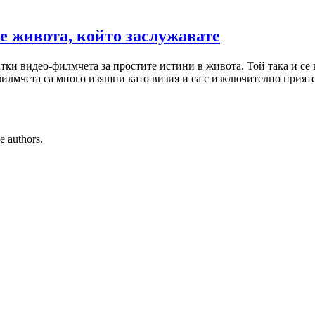
е живота, който заслужавате
атки видео-филмчета за простите истини в живота. Той така и се 
филмчета са много изящни като визия и са с изключително прияте
e authors.