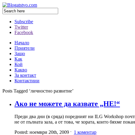
Subscribe
Twitter
Facebook
Начало
Приятели
Защо
Как
Кой
Какво
За контакт
Контактиии
Posts Tagged ‘личностно развитие’
Ако не можете да казвате „НЕ!“
Преди два дни (в сряда) поредният ни ILG Workshop почт
не от пълната зала, а от това, че хората, които бяхме п
Posted: ноември 20th, 2009 ˑ
1 коментар