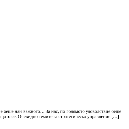
 не беше най-важното… За нас, по-голямото удоволствие беше
ващото се. Очевидно темите за стратегическо управление […]