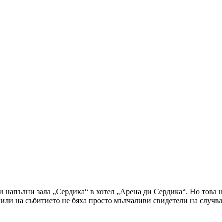
и напълни зала „Сердика“ в хотел „Арена ди Сердика“. Но това
оканили на събитието не бяха просто мълчаливи свидетели на случ