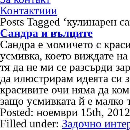
Контактиии
Posts Tagged ‘кулинарен са
Сандра и вълците
Сандра е момичето с крас
усмивка, което виждате на
тя да не ми се разсърди за
да илюстрирам идеята си з
красивите очи няма да ко
защо усмивката й е малко
Posted: ноември 15th, 201
Filled under:
Задочно инте