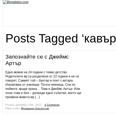
Posts Tagged ‘кавър
Запознайте се с Джеймс
Артър
Едно момче на 24 години с тежко детство.
Родителите му са разделени от 22 години и не си
говорят. Самият той – бунтар и поет с китара.
Изключван от училище. Почти пияница. Спи по
пейките, краде храна… Това е Джеймс Артър. Или
поне това е бил – допреди едно събитие, което ще
промени живота му […]
Posted: декември 19th, 2012 ˑ
4 Comments
Filled under:
Музикално блогатство