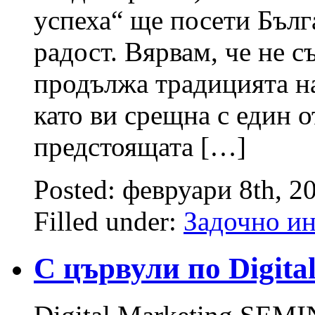
успеха“ ще посети Бълг
радост. Вярвам, че не 
продължа традицията н
като ви срещна с един 
предстоящата […]
Posted: февруари 8th, 2
Filled under:
Задочно и
С цървули по Digita