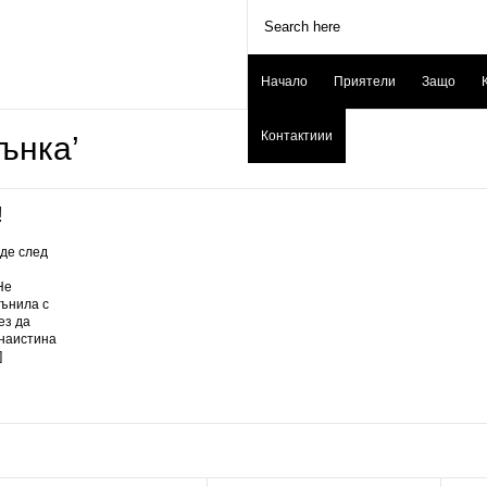
Начало
Приятели
Защо
Контактиии
дънка’
!
де след
Не
дънила с
ез да
 наистина
]