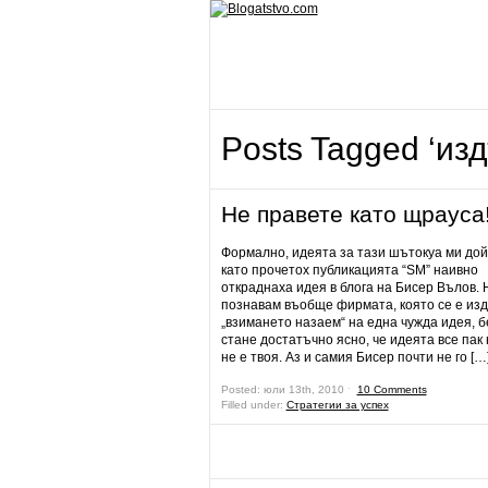
Posts Tagged ‘из
Не правете като щрауса
Формално, идеята за тази шътокуа ми дой
като прочетох публикацията “SM” наивно
откраднаха идея в блога на Бисер Вълов. 
познавам въобще фирмата, която се е из
„взимането назаем“ на една чужда идея, б
стане достатъчно ясно, че идеята все пак
не е твоя. Аз и самия Бисер почти не го […
Posted: юли 13th, 2010 ˑ
10 Comments
Filled under:
Стратегии за успех