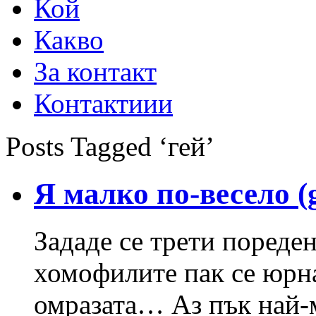
Кой
Какво
За контакт
Контактиии
Posts Tagged ‘гей’
Я малко по-весело (g
Зададе се трети пореде
хомофилите пак се юрна
омразата… Аз пък най-