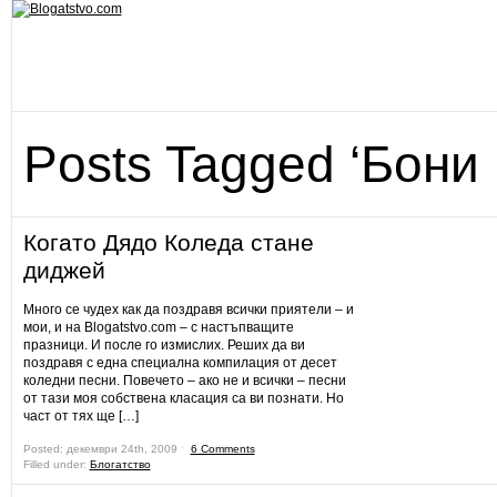
Posts Tagged ‘Бони 
Когато Дядо Коледа стане
диджей
Много се чудех как да поздравя всички приятели – и
мои, и на Blogatstvo.com – с настъпващите
празници. И после го измислих. Реших да ви
поздравя с една специална компилация от десет
коледни песни. Повечето – ако не и всички – песни
от тази моя собствена класация са ви познати. Но
част от тях ще […]
Posted: декември 24th, 2009 ˑ
6 Comments
Filled under:
Блогатство