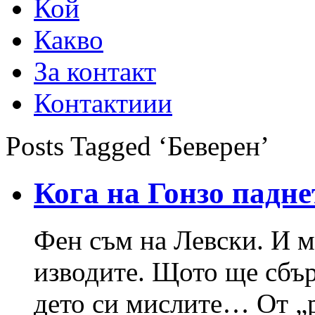
Кой
Какво
За контакт
Контактиии
Posts Tagged ‘Беверен’
Кога на Гонзо падн
Фен съм на Левски. И 
изводите. Щото ще сбърк
дето си мислите… От „р