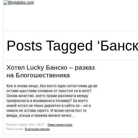
Posts Tagged ‘Банск
Хотел Lucky Банско – разказ
на Блогошественика
Кое е онова нещо, без което един хотел няма да ви
остави щастливи спомени от престоя си в него?
Онова качество, което прави разликата между
прекрасната и кошмарната почивка? За което
никой хотел не пише директно в сайта си – но и
никога не остава скрито. И всеки негов гост го
вижда, усеща и приема винаги лично…
Posted: април 10th, 2017 ˑ
Няма коментари
Filled under:
Блогошественик