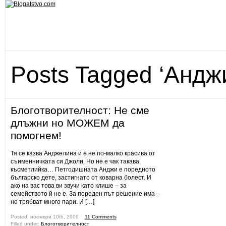
Posts Tagged ‘Андж
Блоготворителност: Не сме
длъжни но МОЖЕМ да
помогнем!
Тя се казва Анджелина и е не по-малко красива от
съименничката си Джоли. Но не е чак такава
късметлийка… Петгодишната Анджи е поредното
българско дете, застигнато от коварна болест. И
ако на вас това ви звучи като клише – за
семейството й не е. За пореден път решение има –
но трябват много пари. И […]
Posted: ноември 10th, 2009 ˑ
11 Comments
Filled under:
Блоготворителност