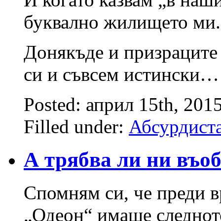
буквално жилището ми. 
Донякъде и призраците 
си и съвсем истински…
Posted: април 15th, 201
Filled under:
Абсурдист
А трябва ли ни въо
Спомням си, че преди в
„Одеон“ имаше следнот