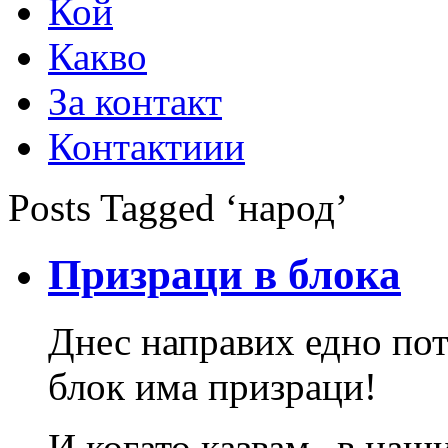
Кой
Какво
За контакт
Контактиии
Posts Tagged ‘народ’
Призраци в блока
Днес направих едно по
блок има призраци!
И когато казвам „в наш