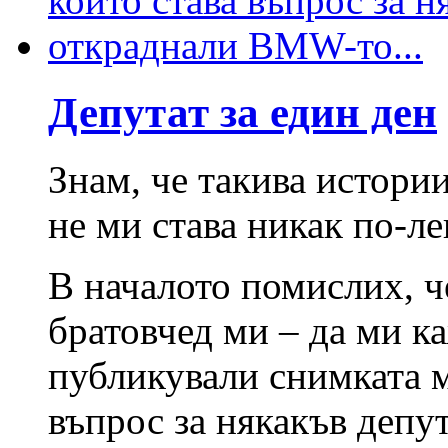
Депутат за един ден
Знам, че такива истории
не ми става никак по-л
В началото помислих, ч
братовчед ми – да ми ка
публикували снимката ми
въпрос за някакъв депут